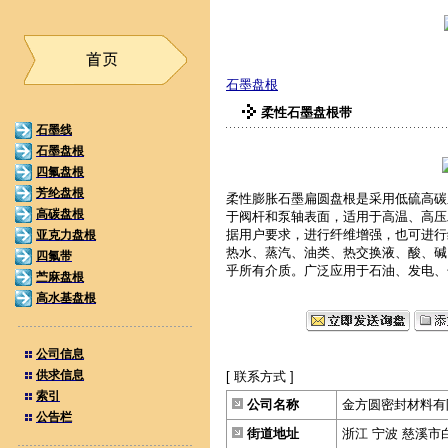
石墨盘根
柔性石墨盘根带
石墨线
石墨盘根
四氟盘根
芳纶盘根
柔性膨胀石墨扁圆盘根是采用低硫高碳
高碳盘根
于阀杆和泵轴表面，适用于高温、高压
据用户要求，进行纤维增强，也可进行
亚克力盘根
热水、蒸汽、油类、热交换液、酸、碱
四氟带
乎所有介质。广泛应用于石油、发电、
苎麻盘根
高水基盘根
公司信息
供求信息
[ 联系方式 ]
索引
公司名称
金方圆密封材料有
公告栏
街道地址
浙江 宁波 慈溪市白